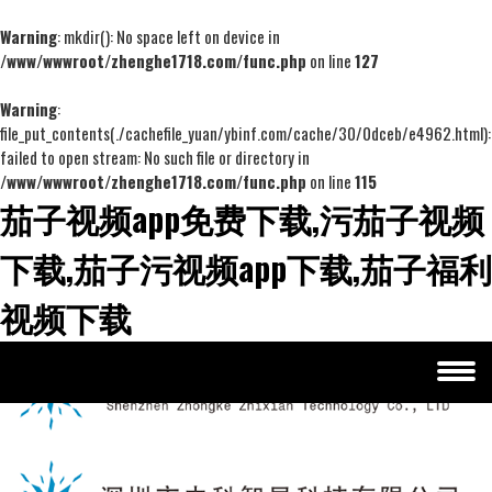
Warning
: mkdir(): No space left on device in
/www/wwwroot/zhenghe1718.com/func.php
on line
127
Warning
:
file_put_contents(./cachefile_yuan/ybinf.com/cache/30/0dceb/e4962.html):
failed to open stream: No such file or directory in
/www/wwwroot/zhenghe1718.com/func.php
on line
115
茄子视频app免费下载,污茄子视频
下载,茄子污视频app下载,茄子福利
视频下载